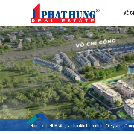
VỀ C
Home
»
TP HCM vững vai trò đầu tàu kinh tế (*): Kỳ vọng đườn