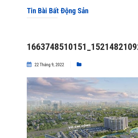
Tin Bài Bất Động Sản
1663748510151_1521482109
22 Tháng 9, 2022