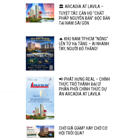
🏛️ ARCADIA AT LAVILA –
TUYỆT TÁC CĂN HỘ "CHẤT
PHÁP NGUYÊN BẢN" ĐỘC BẢN
TẠI NAM SÀI GÒN
🔥 KHU NAM TP.HCM “NÓNG”
LÊN TỪ HẠ TẦNG – AI NHANH
TAY, NGƯỜI ĐÓ THẮNG!
📢 PHÁT HƯNG REAL – CHÍNH
THỨC TRỞ THÀNH ĐẠI LÝ
PHÂN PHỐI CHÍNH THỨC DỰ
ÁN ARCADIA AT LAVILA
CHỜ GIÁ GIẢM? HAY CHỜ CƠ
HỘI TRÔI QUA?