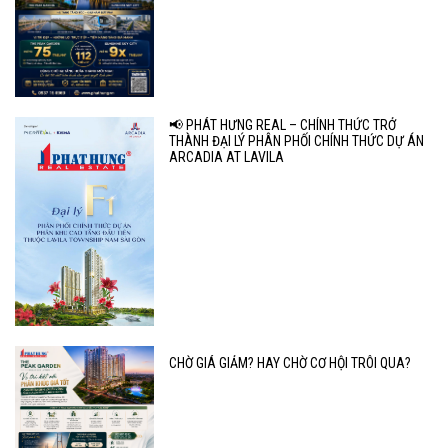
📢 PHÁT HƯNG REAL – CHÍNH THỨC TRỞ
THÀNH ĐẠI LÝ PHÂN PHỐI CHÍNH THỨC DỰ ÁN
ARCADIA AT LAVILA
CHỜ GIÁ GIẢM? HAY CHỜ CƠ HỘI TRÔI QUA?