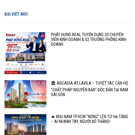
BÀI VIẾT MỚI
PHÁT HƯNG REAL TUYỂN DỤNG 20 CHUYÊN
VIÊN KINH DOANH & 02 TRƯỞNG PHÒNG KINH
DOANH
🏛️ ARCADIA AT LAVILA – TUYỆT TÁC CĂN HỘ
"CHẤT PHÁP NGUYÊN BẢN" ĐỘC BẢN TẠI NAM
SÀI GÒN
🔥 KHU NAM TP.HCM “NÓNG” LÊN TỪ HẠ TẦNG
– AI NHANH TAY, NGƯỜI ĐÓ THẮNG!