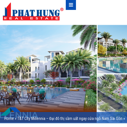
Home
»
T&T City Millennia – Đại đô thị sầm uất ngay cửa ngõ Nam Sài Gòn
»