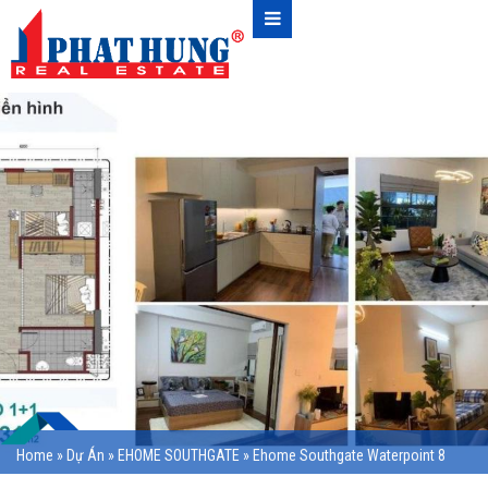
Home
»
Dự Án
»
EHOME SOUTHGATE
»
Ehome Southgate Waterpoint 8