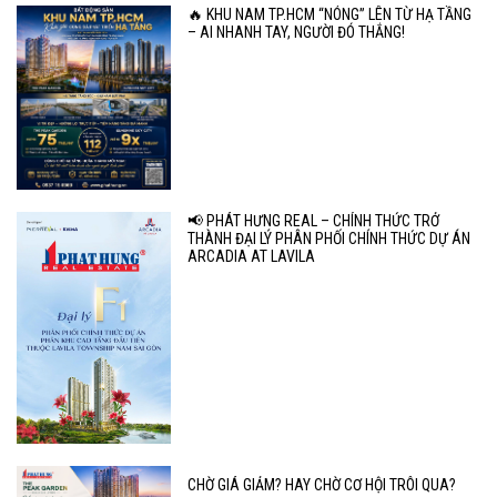
🔥 KHU NAM TP.HCM “NÓNG” LÊN TỪ HẠ TẦNG
– AI NHANH TAY, NGƯỜI ĐÓ THẮNG!
📢 PHÁT HƯNG REAL – CHÍNH THỨC TRỞ
THÀNH ĐẠI LÝ PHÂN PHỐI CHÍNH THỨC DỰ ÁN
ARCADIA AT LAVILA
CHỜ GIÁ GIẢM? HAY CHỜ CƠ HỘI TRÔI QUA?