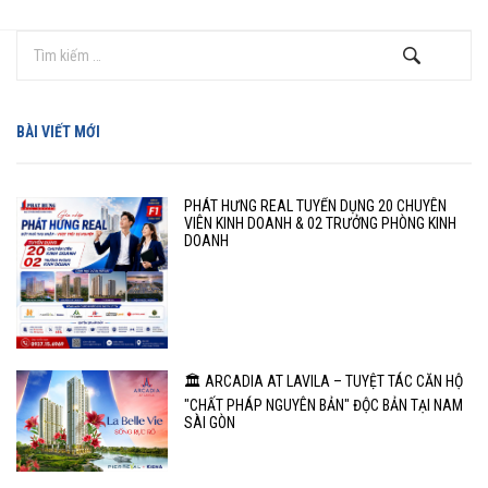
BÀI VIẾT MỚI
PHÁT HƯNG REAL TUYỂN DỤNG 20 CHUYÊN
VIÊN KINH DOANH & 02 TRƯỞNG PHÒNG KINH
DOANH
🏛️ ARCADIA AT LAVILA – TUYỆT TÁC CĂN HỘ
"CHẤT PHÁP NGUYÊN BẢN" ĐỘC BẢN TẠI NAM
SÀI GÒN