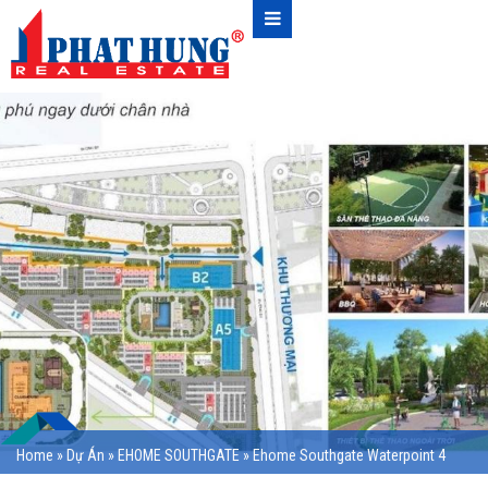
Home
»
Dự Án
»
EHOME SOUTHGATE
»
Ehome Southgate Waterpoint 4