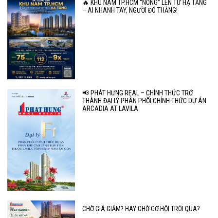
🔥 KHU NAM TP.HCM “NÓNG” LÊN TỪ HẠ TẦNG
– AI NHANH TAY, NGƯỜI ĐÓ THẮNG!
📢 PHÁT HƯNG REAL – CHÍNH THỨC TRỞ
THÀNH ĐẠI LÝ PHÂN PHỐI CHÍNH THỨC DỰ ÁN
ARCADIA AT LAVILA
CHỜ GIÁ GIẢM? HAY CHỜ CƠ HỘI TRÔI QUA?