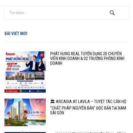
BÀI VIẾT MỚI
PHÁT HƯNG REAL TUYỂN DỤNG 20 CHUYÊN
VIÊN KINH DOANH & 02 TRƯỞNG PHÒNG KINH
DOANH
🏛️ ARCADIA AT LAVILA – TUYỆT TÁC CĂN HỘ
"CHẤT PHÁP NGUYÊN BẢN" ĐỘC BẢN TẠI NAM
SÀI GÒN