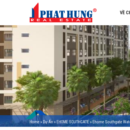
VỀ C
Home
»
Dự Án
»
EHOME SOUTHGATE
»
Ehome Southgate Wate