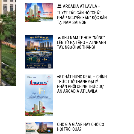
🏛️ ARCADIA AT LAVILA –
TUYỆT TÁC CĂN HỘ "CHẤT
PHÁP NGUYÊN BẢN" ĐỘC BẢN
TẠI NAM SÀI GÒN
🔥 KHU NAM TP.HCM “NÓNG”
LÊN TỪ HẠ TẦNG – AI NHANH
TAY, NGƯỜI ĐÓ THẮNG!
📢 PHÁT HƯNG REAL – CHÍNH
THỨC TRỞ THÀNH ĐẠI LÝ
PHÂN PHỐI CHÍNH THỨC DỰ
ÁN ARCADIA AT LAVILA
CHỜ GIÁ GIẢM? HAY CHỜ CƠ
HỘI TRÔI QUA?