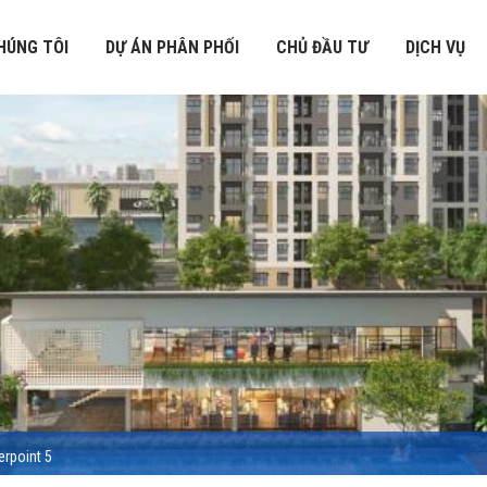
HÚNG TÔI
DỰ ÁN PHÂN PHỐI
CHỦ ĐẦU TƯ
DỊCH VỤ
rpoint 5