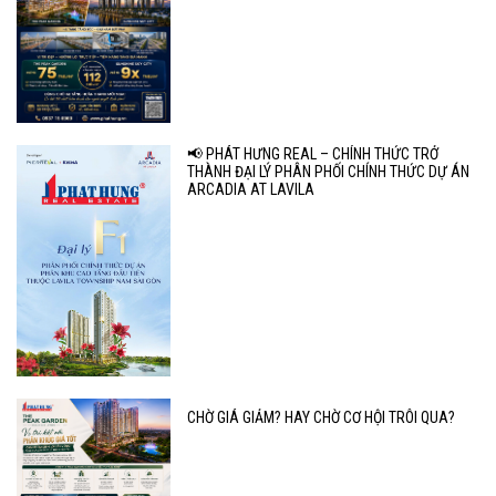
📢 PHÁT HƯNG REAL – CHÍNH THỨC TRỞ
THÀNH ĐẠI LÝ PHÂN PHỐI CHÍNH THỨC DỰ ÁN
ARCADIA AT LAVILA
CHỜ GIÁ GIẢM? HAY CHỜ CƠ HỘI TRÔI QUA?