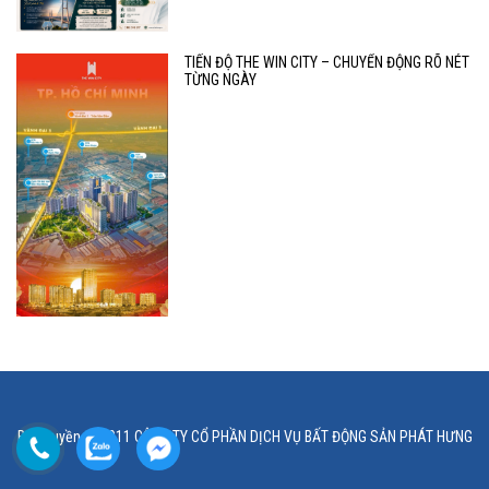
TIẾN ĐỘ THE WIN CITY – CHUYỂN ĐỘNG RÕ NÉT
TỪNG NGÀY
Bản quyền © 2011 CÔNG TY CỔ PHẦN DỊCH VỤ BẤT ĐỘNG SẢN PHÁT HƯNG