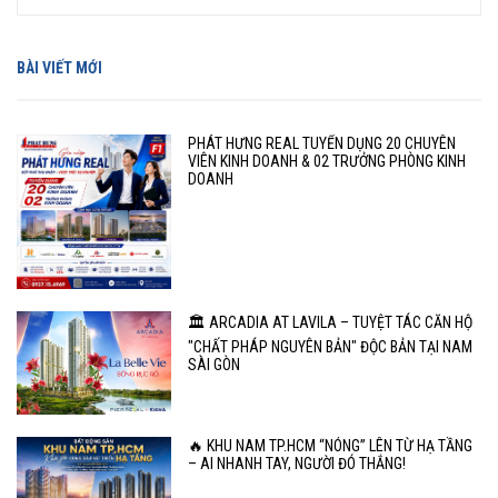
BÀI VIẾT MỚI
PHÁT HƯNG REAL TUYỂN DỤNG 20 CHUYÊN
VIÊN KINH DOANH & 02 TRƯỞNG PHÒNG KINH
DOANH
🏛️ ARCADIA AT LAVILA – TUYỆT TÁC CĂN HỘ
"CHẤT PHÁP NGUYÊN BẢN" ĐỘC BẢN TẠI NAM
SÀI GÒN
🔥 KHU NAM TP.HCM “NÓNG” LÊN TỪ HẠ TẦNG
– AI NHANH TAY, NGƯỜI ĐÓ THẮNG!