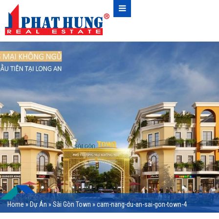
Home
»
Dự Án
»
Sài Gòn Town
»
cam-nang-du-an-sai-gon-town-4