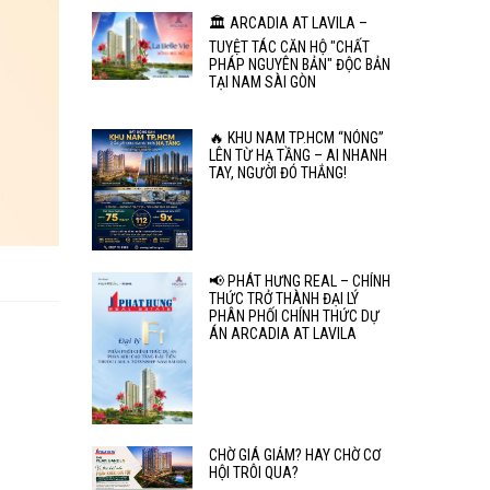
🏛️ ARCADIA AT LAVILA –
TUYỆT TÁC CĂN HỘ "CHẤT
PHÁP NGUYÊN BẢN" ĐỘC BẢN
TẠI NAM SÀI GÒN
🔥 KHU NAM TP.HCM “NÓNG”
LÊN TỪ HẠ TẦNG – AI NHANH
TAY, NGƯỜI ĐÓ THẮNG!
📢 PHÁT HƯNG REAL – CHÍNH
THỨC TRỞ THÀNH ĐẠI LÝ
PHÂN PHỐI CHÍNH THỨC DỰ
ÁN ARCADIA AT LAVILA
CHỜ GIÁ GIẢM? HAY CHỜ CƠ
HỘI TRÔI QUA?