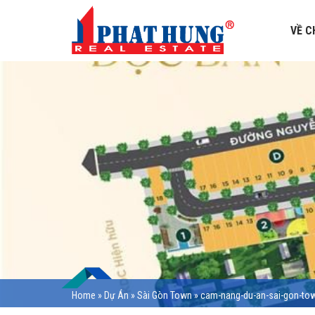
VỀ C
Home
»
Dự Án
»
Sài Gòn Town
»
cam-nang-du-an-sai-gon-to