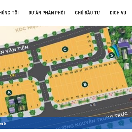
HÚNG TÔI
DỰ ÁN PHÂN PHỐI
CHỦ ĐẦU TƯ
DỊCH VỤ
wn-5