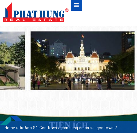
Home
»
Dự Án
»
Sài Gòn Town
»
cam-nang-du-an-sai-gon-town-7