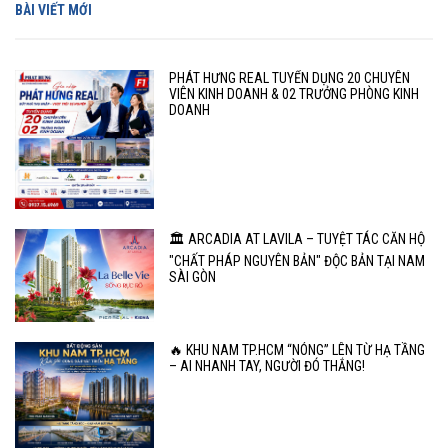
BÀI VIẾT MỚI
PHÁT HƯNG REAL TUYỂN DỤNG 20 CHUYÊN
VIÊN KINH DOANH & 02 TRƯỞNG PHÒNG KINH
DOANH
🏛️ ARCADIA AT LAVILA – TUYỆT TÁC CĂN HỘ
"CHẤT PHÁP NGUYÊN BẢN" ĐỘC BẢN TẠI NAM
SÀI GÒN
🔥 KHU NAM TP.HCM “NÓNG” LÊN TỪ HẠ TẦNG
– AI NHANH TAY, NGƯỜI ĐÓ THẮNG!