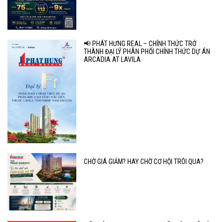
📢 PHÁT HƯNG REAL – CHÍNH THỨC TRỞ
THÀNH ĐẠI LÝ PHÂN PHỐI CHÍNH THỨC DỰ ÁN
ARCADIA AT LAVILA
CHỜ GIÁ GIẢM? HAY CHỜ CƠ HỘI TRÔI QUA?