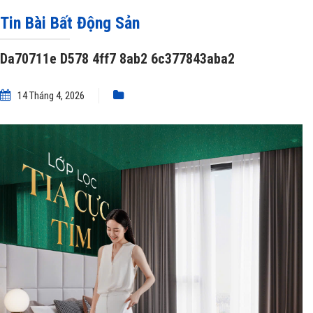
nghệ kính Low-E Giữa cái nắng đặc trưng của TP.HCM
»
Da70711e D578 4ff7
Tin Bài Bất Động Sản
8ab2 6c377843aba2
Da70711e D578 4ff7 8ab2 6c377843aba2
14 Tháng 4, 2026