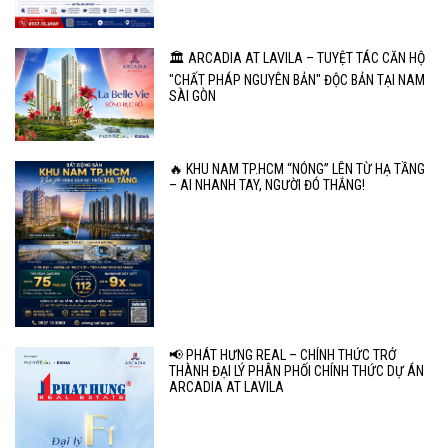
🏛️ ARCADIA AT LAVILA – TUYỆT TÁC CĂN HỘ
"CHẤT PHÁP NGUYÊN BẢN" ĐỘC BẢN TẠI NAM
SÀI GÒN
🔥 KHU NAM TP.HCM “NÓNG” LÊN TỪ HẠ TẦNG
– AI NHANH TAY, NGƯỜI ĐÓ THẮNG!
📢 PHÁT HƯNG REAL – CHÍNH THỨC TRỞ
THÀNH ĐẠI LÝ PHÂN PHỐI CHÍNH THỨC DỰ ÁN
ARCADIA AT LAVILA