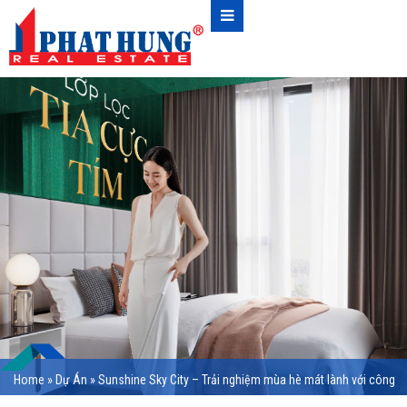
Home
»
Dự Án
»
Sunshine Sky City – Trải nghiệm mùa hè mát lành với công