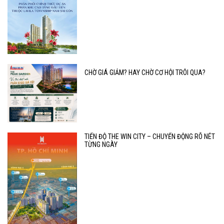
CHỜ GIÁ GIẢM? HAY CHỜ CƠ HỘI TRÔI QUA?
TIẾN ĐỘ THE WIN CITY – CHUYỂN ĐỘNG RÕ NÉT
TỪNG NGÀY