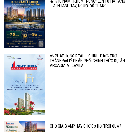
🔥 KHU NAM TP.HCM “NÓNG” LÊN TỪ HẠ TẦNG
– AI NHANH TAY, NGƯỜI ĐÓ THẮNG!
📢 PHÁT HƯNG REAL – CHÍNH THỨC TRỞ
THÀNH ĐẠI LÝ PHÂN PHỐI CHÍNH THỨC DỰ ÁN
ARCADIA AT LAVILA
CHỜ GIÁ GIẢM? HAY CHỜ CƠ HỘI TRÔI QUA?