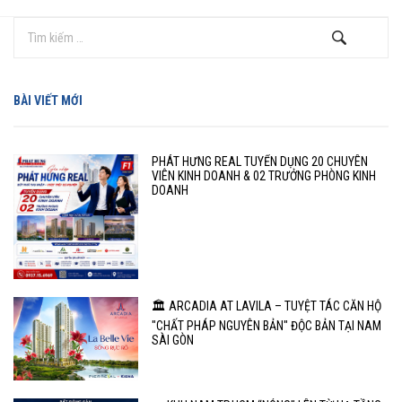
BÀI VIẾT MỚI
PHÁT HƯNG REAL TUYỂN DỤNG 20 CHUYÊN
VIÊN KINH DOANH & 02 TRƯỞNG PHÒNG KINH
DOANH
🏛️ ARCADIA AT LAVILA – TUYỆT TÁC CĂN HỘ
"CHẤT PHÁP NGUYÊN BẢN" ĐỘC BẢN TẠI NAM
SÀI GÒN