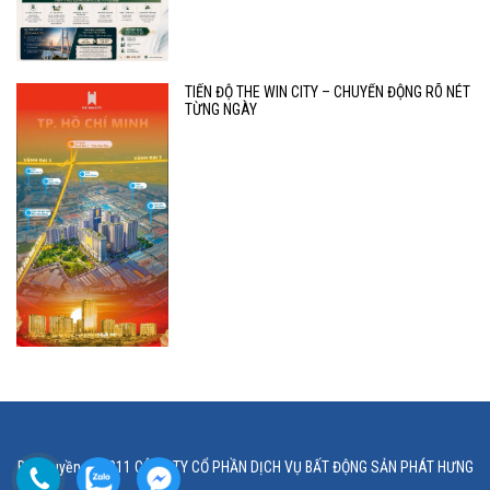
TIẾN ĐỘ THE WIN CITY – CHUYỂN ĐỘNG RÕ NÉT
TỪNG NGÀY
Bản quyền © 2011 CÔNG TY CỔ PHẦN DỊCH VỤ BẤT ĐỘNG SẢN PHÁT HƯNG