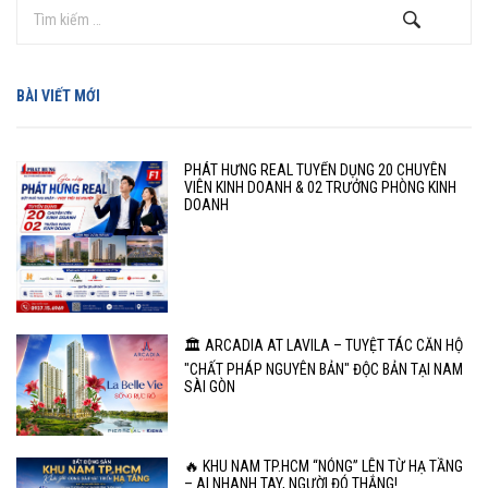
BÀI VIẾT MỚI
PHÁT HƯNG REAL TUYỂN DỤNG 20 CHUYÊN
VIÊN KINH DOANH & 02 TRƯỞNG PHÒNG KINH
DOANH
🏛️ ARCADIA AT LAVILA – TUYỆT TÁC CĂN HỘ
"CHẤT PHÁP NGUYÊN BẢN" ĐỘC BẢN TẠI NAM
SÀI GÒN
🔥 KHU NAM TP.HCM “NÓNG” LÊN TỪ HẠ TẦNG
– AI NHANH TAY, NGƯỜI ĐÓ THẮNG!