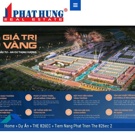
Home
»
Dự Án
»
THE 826EC
»
Tiem Nang Phat Trien The 826ec 2