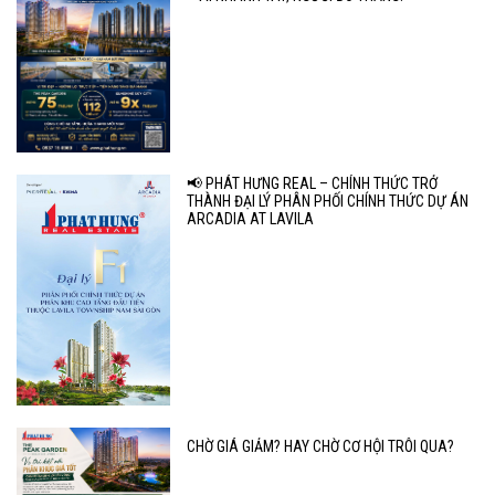
📢 PHÁT HƯNG REAL – CHÍNH THỨC TRỞ
THÀNH ĐẠI LÝ PHÂN PHỐI CHÍNH THỨC DỰ ÁN
ARCADIA AT LAVILA
CHỜ GIÁ GIẢM? HAY CHỜ CƠ HỘI TRÔI QUA?