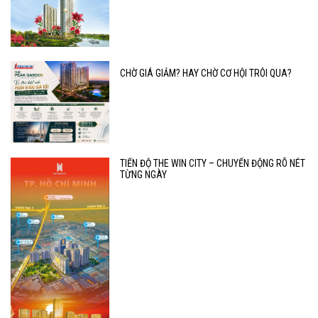
CHỜ GIÁ GIẢM? HAY CHỜ CƠ HỘI TRÔI QUA?
TIẾN ĐỘ THE WIN CITY – CHUYỂN ĐỘNG RÕ NÉT
TỪNG NGÀY