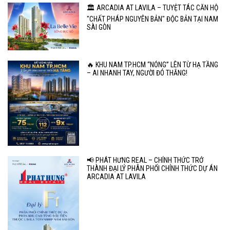
🏛️ ARCADIA AT LAVILA – TUYỆT TÁC CĂN HỘ
"CHẤT PHÁP NGUYÊN BẢN" ĐỘC BẢN TẠI NAM
SÀI GÒN
🔥 KHU NAM TP.HCM “NÓNG” LÊN TỪ HẠ TẦNG
– AI NHANH TAY, NGƯỜI ĐÓ THẮNG!
📢 PHÁT HƯNG REAL – CHÍNH THỨC TRỞ
THÀNH ĐẠI LÝ PHÂN PHỐI CHÍNH THỨC DỰ ÁN
ARCADIA AT LAVILA