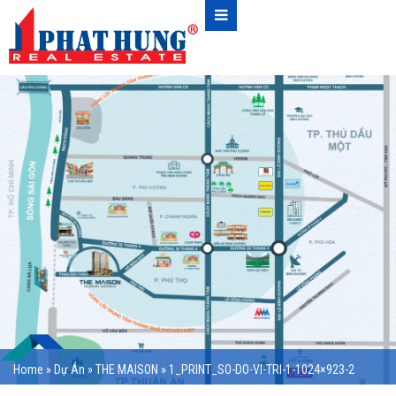
Home
»
Dự Án
»
THE MAISON
»
1_PRINT_SO-DO-VI-TRI-1-1024×923-2