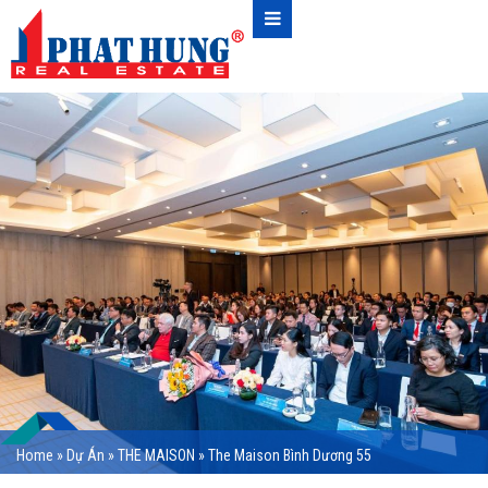
Home
»
Dự Án
»
THE MAISON
»
The Maison Bình Dương 55