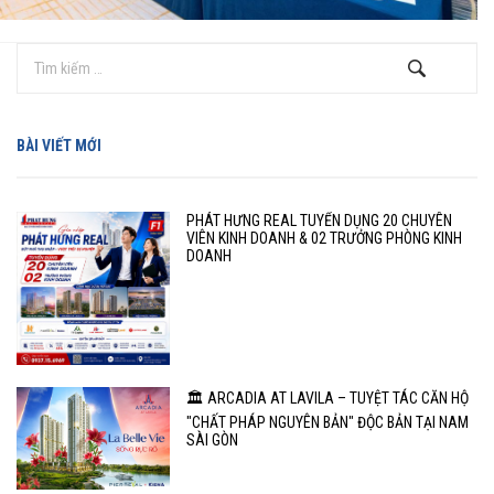
BÀI VIẾT MỚI
PHÁT HƯNG REAL TUYỂN DỤNG 20 CHUYÊN
VIÊN KINH DOANH & 02 TRƯỞNG PHÒNG KINH
DOANH
🏛️ ARCADIA AT LAVILA – TUYỆT TÁC CĂN HỘ
"CHẤT PHÁP NGUYÊN BẢN" ĐỘC BẢN TẠI NAM
SÀI GÒN