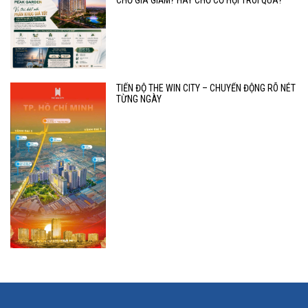
CHỜ GIÁ GIẢM? HAY CHỜ CƠ HỘI TRÔI QUA?
TIẾN ĐỘ THE WIN CITY – CHUYỂN ĐỘNG RÕ NÉT
TỪNG NGÀY