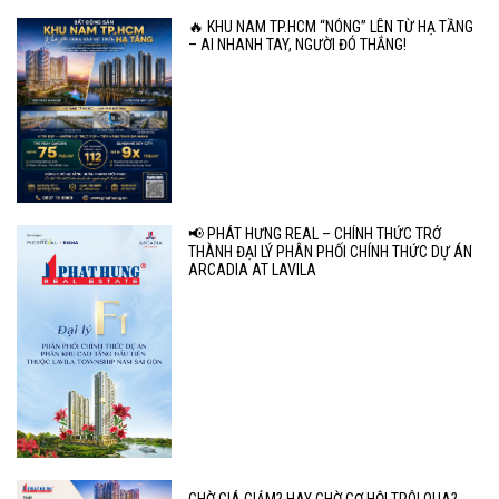
🔥 KHU NAM TP.HCM “NÓNG” LÊN TỪ HẠ TẦNG
– AI NHANH TAY, NGƯỜI ĐÓ THẮNG!
📢 PHÁT HƯNG REAL – CHÍNH THỨC TRỞ
THÀNH ĐẠI LÝ PHÂN PHỐI CHÍNH THỨC DỰ ÁN
ARCADIA AT LAVILA