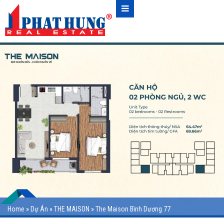
Home
»
Dự Án
»
THE MAISON
»
The Maison Bình Dương 77