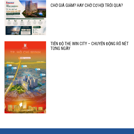
CHỜ GIÁ GIẢM? HAY CHỜ CƠ HỘI TRÔI QUA?
TIẾN ĐỘ THE WIN CITY – CHUYỂN ĐỘNG RÕ NÉT
TỪNG NGÀY