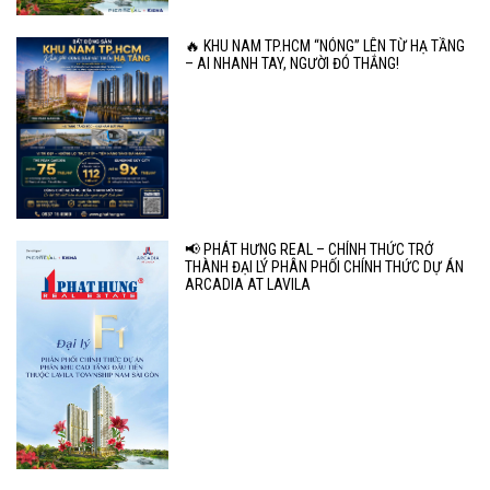
🔥 KHU NAM TP.HCM “NÓNG” LÊN TỪ HẠ TẦNG
– AI NHANH TAY, NGƯỜI ĐÓ THẮNG!
📢 PHÁT HƯNG REAL – CHÍNH THỨC TRỞ
THÀNH ĐẠI LÝ PHÂN PHỐI CHÍNH THỨC DỰ ÁN
ARCADIA AT LAVILA