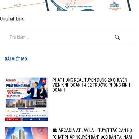
Original Link
BÀI VIẾT MỚI
PHÁT HƯNG REAL TUYỂN DỤNG 20 CHUYÊN
VIÊN KINH DOANH & 02 TRƯỞNG PHÒNG KINH
DOANH
🏛️ ARCADIA AT LAVILA – TUYỆT TÁC CĂN HỘ
"CHẤT PHÁP NGUYÊN BẢN" ĐỘC BẢN TẠI NAM