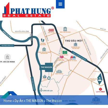
Home
»
Dự Án
»
THE MAISON
»
The Maison