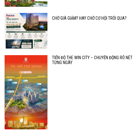
CHỜ GIÁ GIẢM? HAY CHỜ CƠ HỘI TRÔI QUA?
TIẾN ĐỘ THE WIN CITY – CHUYỂN ĐỘNG RÕ NÉT
TỪNG NGÀY