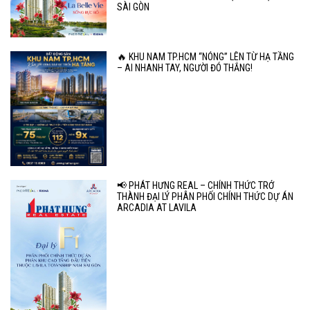
SÀI GÒN
🔥 KHU NAM TP.HCM “NÓNG” LÊN TỪ HẠ TẦNG
– AI NHANH TAY, NGƯỜI ĐÓ THẮNG!
📢 PHÁT HƯNG REAL – CHÍNH THỨC TRỞ
THÀNH ĐẠI LÝ PHÂN PHỐI CHÍNH THỨC DỰ ÁN
ARCADIA AT LAVILA