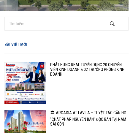
BÀI VIẾT MỚI
PHÁT HƯNG REAL TUYỂN DỤNG 20 CHUYÊN
VIÊN KINH DOANH & 02 TRƯỞNG PHÒNG KINH
DOANH
🏛️ ARCADIA AT LAVILA – TUYỆT TÁC CĂN HỘ
"CHẤT PHÁP NGUYÊN BẢN" ĐỘC BẢN TẠI NAM
SÀI GÒN