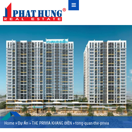
Home
»
Dự Án
»
THE PRIVIA KHANG ĐIỀN
»
tong-quan-the-privia