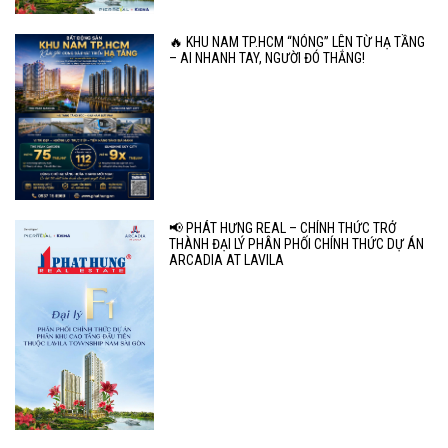
🔥 KHU NAM TP.HCM “NÓNG” LÊN TỪ HẠ TẦNG
– AI NHANH TAY, NGƯỜI ĐÓ THẮNG!
📢 PHÁT HƯNG REAL – CHÍNH THỨC TRỞ
THÀNH ĐẠI LÝ PHÂN PHỐI CHÍNH THỨC DỰ ÁN
ARCADIA AT LAVILA