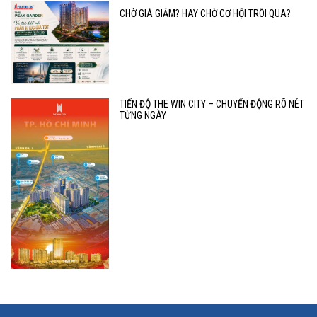
CHỜ GIÁ GIẢM? HAY CHỜ CƠ HỘI TRÔI QUA?
TIẾN ĐỘ THE WIN CITY – CHUYỂN ĐỘNG RÕ NÉT
TỪNG NGÀY