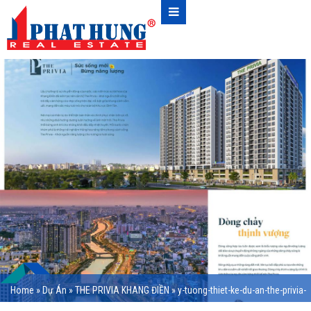
Home
»
Dự Án
»
THE PRIVIA KHANG ĐIỀN
»
y-tuong-thiet-ke-du-an-the-privia-