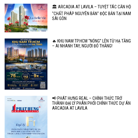
🏛️ ARCADIA AT LAVILA – TUYỆT TÁC CĂN HỘ
"CHẤT PHÁP NGUYÊN BẢN" ĐỘC BẢN TẠI NAM
SÀI GÒN
🔥 KHU NAM TP.HCM “NÓNG” LÊN TỪ HẠ TẦNG
– AI NHANH TAY, NGƯỜI ĐÓ THẮNG!
📢 PHÁT HƯNG REAL – CHÍNH THỨC TRỞ
THÀNH ĐẠI LÝ PHÂN PHỐI CHÍNH THỨC DỰ ÁN
ARCADIA AT LAVILA