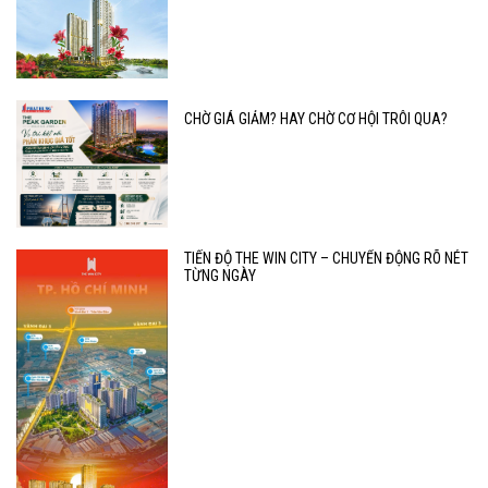
CHỜ GIÁ GIẢM? HAY CHỜ CƠ HỘI TRÔI QUA?
TIẾN ĐỘ THE WIN CITY – CHUYỂN ĐỘNG RÕ NÉT
TỪNG NGÀY