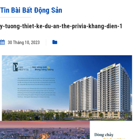
khang-dien-1
Tin Bài Bất Động Sản
y-tuong-thiet-ke-du-an-the-privia-khang-dien-1
30 Tháng 10, 2023