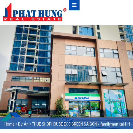
Home
»
Dự Án
»
THUÊ SHOPHOUSE ECO GREEN SAIGON
»
familymart-tai-Hr1-