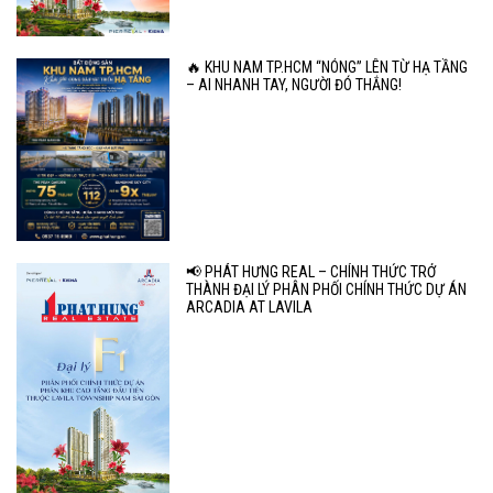
🔥 KHU NAM TP.HCM “NÓNG” LÊN TỪ HẠ TẦNG
– AI NHANH TAY, NGƯỜI ĐÓ THẮNG!
📢 PHÁT HƯNG REAL – CHÍNH THỨC TRỞ
THÀNH ĐẠI LÝ PHÂN PHỐI CHÍNH THỨC DỰ ÁN
ARCADIA AT LAVILA