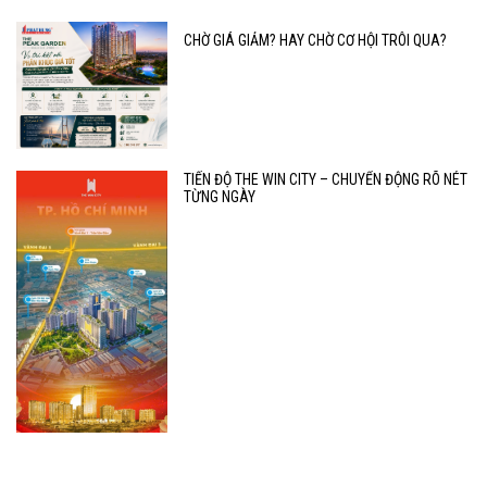
CHỜ GIÁ GIẢM? HAY CHỜ CƠ HỘI TRÔI QUA?
TIẾN ĐỘ THE WIN CITY – CHUYỂN ĐỘNG RÕ NÉT
TỪNG NGÀY