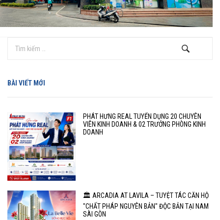
BÀI VIẾT MỚI
PHÁT HƯNG REAL TUYỂN DỤNG 20 CHUYÊN
VIÊN KINH DOANH & 02 TRƯỞNG PHÒNG KINH
DOANH
🏛️ ARCADIA AT LAVILA – TUYỆT TÁC CĂN HỘ
"CHẤT PHÁP NGUYÊN BẢN" ĐỘC BẢN TẠI NAM
SÀI GÒN