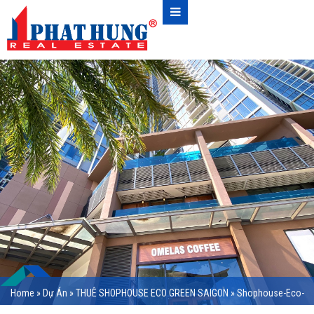
Home
»
Dự Án
»
THUÊ SHOPHOUSE ECO GREEN SAIGON
»
Shophouse-Eco-