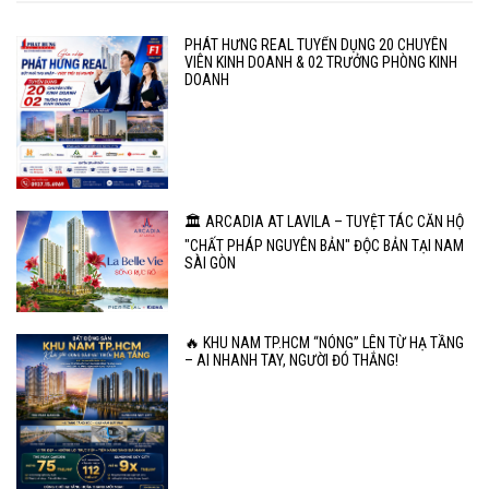
PHÁT HƯNG REAL TUYỂN DỤNG 20 CHUYÊN
VIÊN KINH DOANH & 02 TRƯỞNG PHÒNG KINH
DOANH
🏛️ ARCADIA AT LAVILA – TUYỆT TÁC CĂN HỘ
"CHẤT PHÁP NGUYÊN BẢN" ĐỘC BẢN TẠI NAM
SÀI GÒN
🔥 KHU NAM TP.HCM “NÓNG” LÊN TỪ HẠ TẦNG
– AI NHANH TAY, NGƯỜI ĐÓ THẮNG!