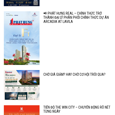
📢 PHÁT HƯNG REAL – CHÍNH THỨC TRỞ
THÀNH ĐẠI LÝ PHÂN PHỐI CHÍNH THỨC DỰ ÁN
ARCADIA AT LAVILA
CHỜ GIÁ GIẢM? HAY CHỜ CƠ HỘI TRÔI QUA?
TIẾN ĐỘ THE WIN CITY – CHUYỂN ĐỘNG RÕ NÉT
TỪNG NGÀY