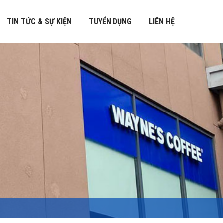
TIN TỨC & SỰ KIỆN
TUYỂN DỤNG
LIÊN HỆ