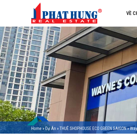
VỀ C
Home
»
Dự Án
»
THUÊ SHOPHOUSE ECO GREEN SAIGON
»
Way