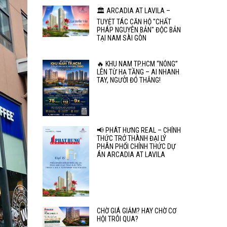
🏛️ ARCADIA AT LAVILA –
TUYỆT TÁC CĂN HỘ "CHẤT
PHÁP NGUYÊN BẢN" ĐỘC BẢN
TẠI NAM SÀI GÒN
🔥 KHU NAM TP.HCM “NÓNG”
LÊN TỪ HẠ TẦNG – AI NHANH
TAY, NGƯỜI ĐÓ THẮNG!
📢 PHÁT HƯNG REAL – CHÍNH
THỨC TRỞ THÀNH ĐẠI LÝ
PHÂN PHỐI CHÍNH THỨC DỰ
ÁN ARCADIA AT LAVILA
CHỜ GIÁ GIẢM? HAY CHỜ CƠ
HỘI TRÔI QUA?