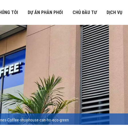
HÚNG TÔI
DỰ ÁN PHÂN PHỐI
CHỦ ĐẦU TƯ
DỊCH VỤ
nes-Coffee-shophouse-can-ho-eco-green