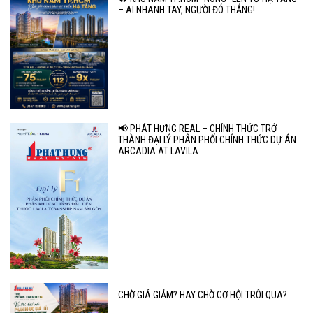
– AI NHANH TAY, NGƯỜI ĐÓ THẮNG!
📢 PHÁT HƯNG REAL – CHÍNH THỨC TRỞ
THÀNH ĐẠI LÝ PHÂN PHỐI CHÍNH THỨC DỰ ÁN
ARCADIA AT LAVILA
CHỜ GIÁ GIẢM? HAY CHỜ CƠ HỘI TRÔI QUA?