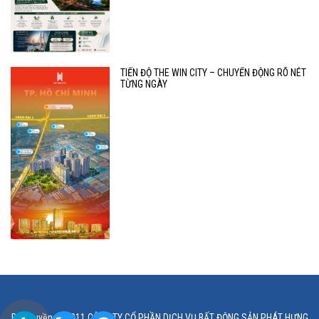
TIẾN ĐỘ THE WIN CITY – CHUYỂN ĐỘNG RÕ NÉT
TỪNG NGÀY
Bản quyền © 2011 CÔNG TY CỔ PHẦN DỊCH VỤ BẤT ĐỘNG SẢN PHÁT HƯNG