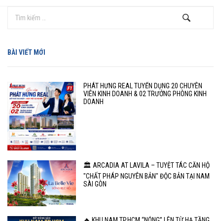
BÀI VIẾT MỚI
PHÁT HƯNG REAL TUYỂN DỤNG 20 CHUYÊN
VIÊN KINH DOANH & 02 TRƯỞNG PHÒNG KINH
DOANH
🏛️ ARCADIA AT LAVILA – TUYỆT TÁC CĂN HỘ
"CHẤT PHÁP NGUYÊN BẢN" ĐỘC BẢN TẠI NAM
SÀI GÒN
🔥 KHU NAM TP.HCM “NÓNG” LÊN TỪ HẠ TẦNG