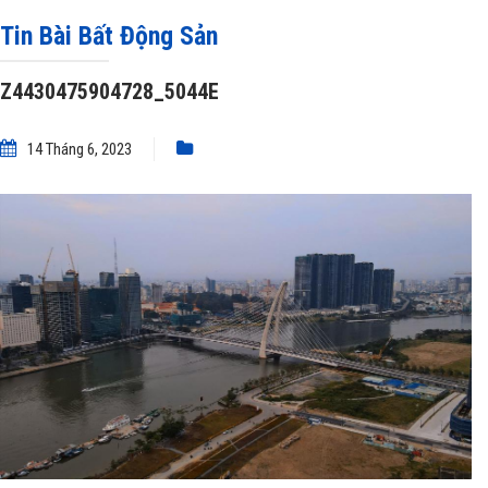
Z4430475904728_5044E
Tin Bài Bất Động Sản
Z4430475904728_5044E
14 Tháng 6, 2023