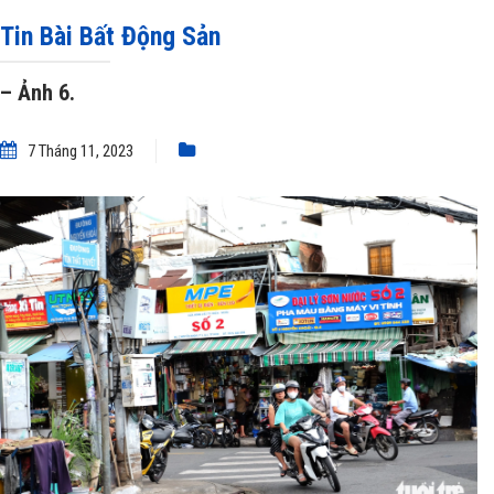
THẬP KỶ TỪ QUẬN 7 QUA QUẬN 1
»
– Ảnh 6.
Tin Bài Bất Động Sản
– Ảnh 6.
7 Tháng 11, 2023