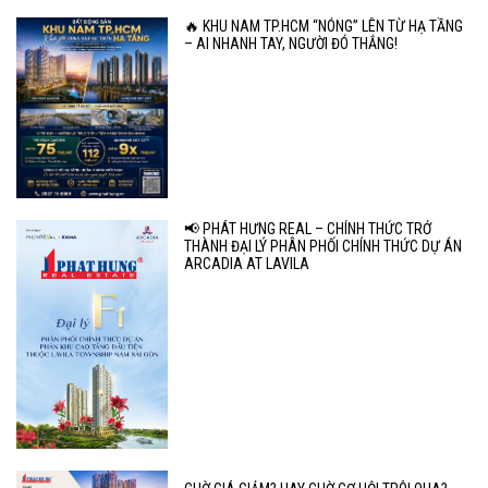
🔥 KHU NAM TP.HCM “NÓNG” LÊN TỪ HẠ TẦNG
– AI NHANH TAY, NGƯỜI ĐÓ THẮNG!
📢 PHÁT HƯNG REAL – CHÍNH THỨC TRỞ
THÀNH ĐẠI LÝ PHÂN PHỐI CHÍNH THỨC DỰ ÁN
ARCADIA AT LAVILA