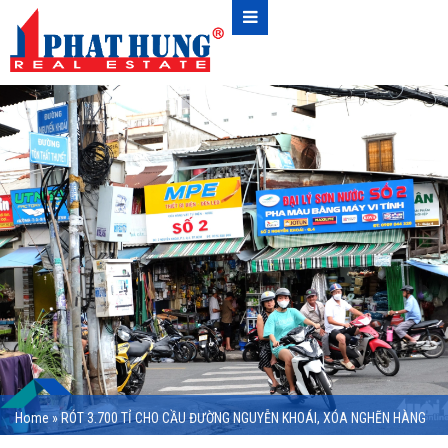
Home
»
RÓT 3.700 TỈ CHO CẦU ĐƯỜNG NGUYỄN KHOÁI, XÓA NGHẼN HÀNG