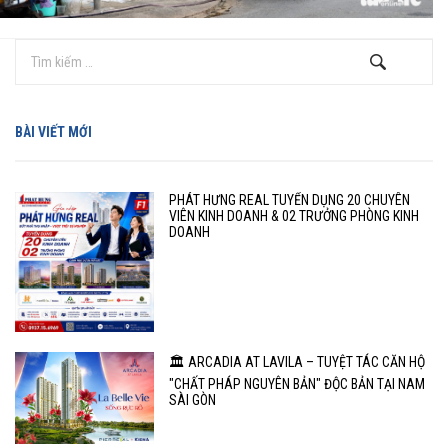
BÀI VIẾT MỚI
PHÁT HƯNG REAL TUYỂN DỤNG 20 CHUYÊN
VIÊN KINH DOANH & 02 TRƯỞNG PHÒNG KINH
DOANH
🏛️ ARCADIA AT LAVILA – TUYỆT TÁC CĂN HỘ
"CHẤT PHÁP NGUYÊN BẢN" ĐỘC BẢN TẠI NAM
SÀI GÒN