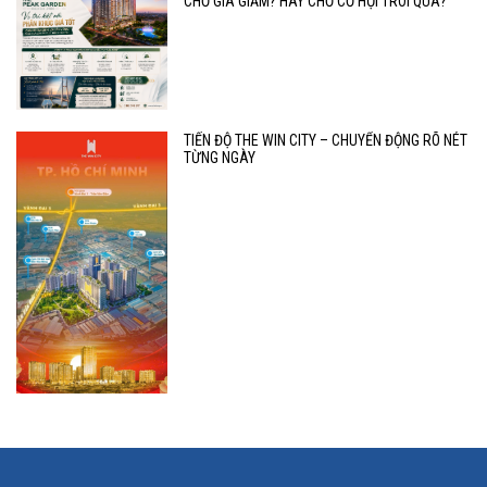
CHỜ GIÁ GIẢM? HAY CHỜ CƠ HỘI TRÔI QUA?
TIẾN ĐỘ THE WIN CITY – CHUYỂN ĐỘNG RÕ NÉT
TỪNG NGÀY