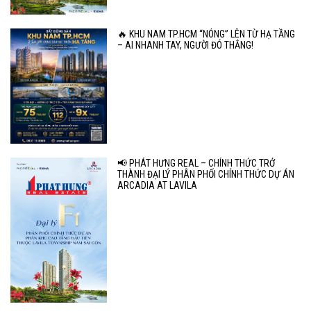
🔥 KHU NAM TP.HCM “NÓNG” LÊN TỪ HẠ TẦNG
– AI NHANH TAY, NGƯỜI ĐÓ THẮNG!
📢 PHÁT HƯNG REAL – CHÍNH THỨC TRỞ
THÀNH ĐẠI LÝ PHÂN PHỐI CHÍNH THỨC DỰ ÁN
ARCADIA AT LAVILA