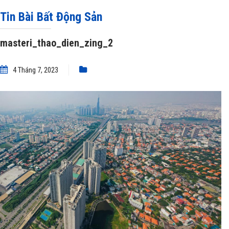
lên thành phố
»
masteri_thao_dien_zing_2
Tin Bài Bất Động Sản
masteri_thao_dien_zing_2
4 Tháng 7, 2023