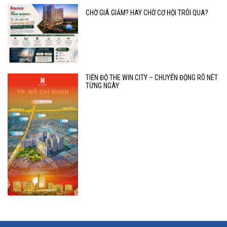
CHỜ GIÁ GIẢM? HAY CHỜ CƠ HỘI TRÔI QUA?
TIẾN ĐỘ THE WIN CITY – CHUYỂN ĐỘNG RÕ NÉT
TỪNG NGÀY