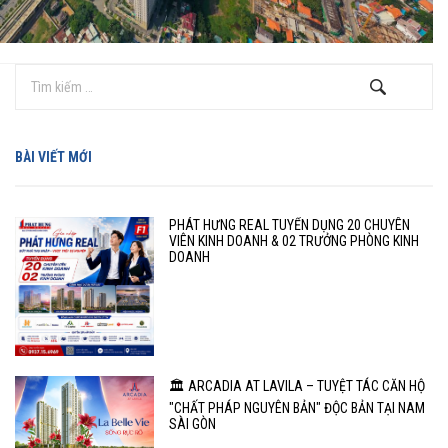
BÀI VIẾT MỚI
PHÁT HƯNG REAL TUYỂN DỤNG 20 CHUYÊN
VIÊN KINH DOANH & 02 TRƯỞNG PHÒNG KINH
DOANH
🏛️ ARCADIA AT LAVILA – TUYỆT TÁC CĂN HỘ
"CHẤT PHÁP NGUYÊN BẢN" ĐỘC BẢN TẠI NAM
SÀI GÒN