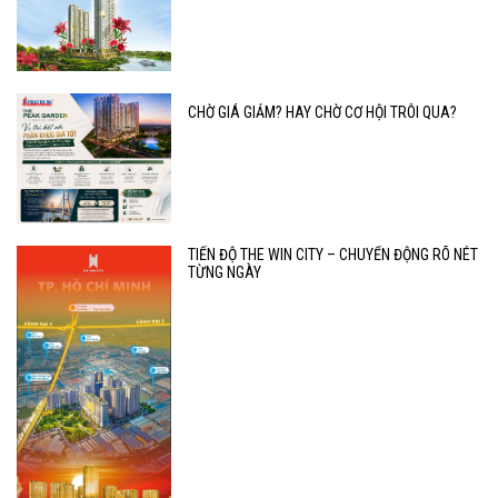
CHỜ GIÁ GIẢM? HAY CHỜ CƠ HỘI TRÔI QUA?
TIẾN ĐỘ THE WIN CITY – CHUYỂN ĐỘNG RÕ NÉT
TỪNG NGÀY