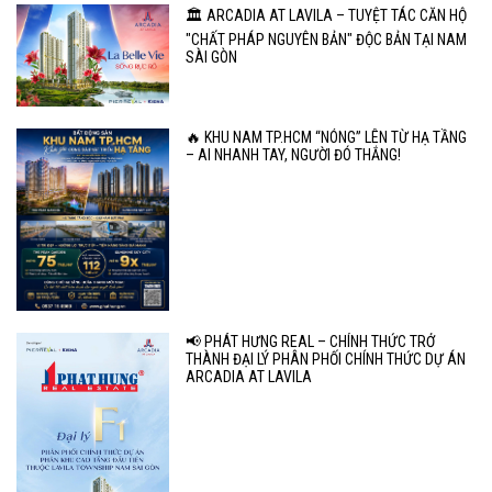
🏛️ ARCADIA AT LAVILA – TUYỆT TÁC CĂN HỘ
"CHẤT PHÁP NGUYÊN BẢN" ĐỘC BẢN TẠI NAM
SÀI GÒN
🔥 KHU NAM TP.HCM “NÓNG” LÊN TỪ HẠ TẦNG
– AI NHANH TAY, NGƯỜI ĐÓ THẮNG!
📢 PHÁT HƯNG REAL – CHÍNH THỨC TRỞ
THÀNH ĐẠI LÝ PHÂN PHỐI CHÍNH THỨC DỰ ÁN
ARCADIA AT LAVILA