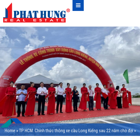
Home
»
TP HCM: Chính thức thông xe cầu Long Kiểng sau 22 năm chờ đợi
»