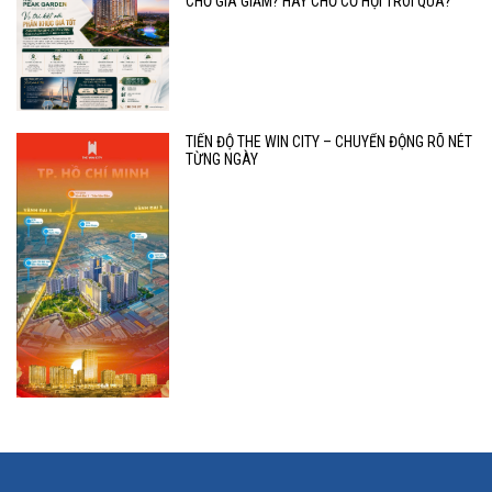
CHỜ GIÁ GIẢM? HAY CHỜ CƠ HỘI TRÔI QUA?
TIẾN ĐỘ THE WIN CITY – CHUYỂN ĐỘNG RÕ NÉT
TỪNG NGÀY