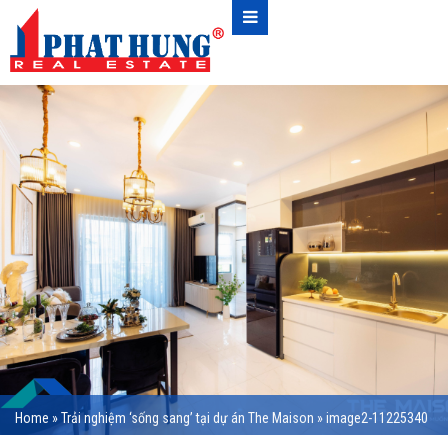
Home
»
Trải nghiệm ‘sống sang’ tại dự án The Maison
»
image2-11225340