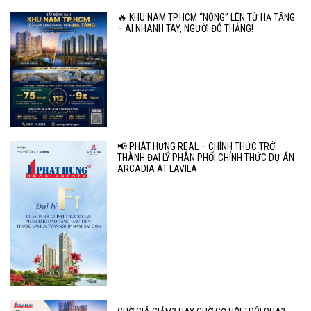
🔥 KHU NAM TP.HCM “NÓNG” LÊN TỪ HẠ TẦNG
– AI NHANH TAY, NGƯỜI ĐÓ THẮNG!
📢 PHÁT HƯNG REAL – CHÍNH THỨC TRỞ
THÀNH ĐẠI LÝ PHÂN PHỐI CHÍNH THỨC DỰ ÁN
ARCADIA AT LAVILA