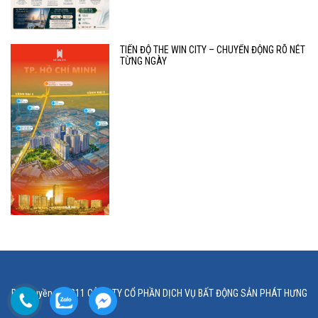
TIẾN ĐỘ THE WIN CITY – CHUYỂN ĐỘNG RÕ NÉT
TỪNG NGÀY
Bản quyền © 2011 CÔNG TY CỔ PHẦN DỊCH VỤ BẤT ĐỘNG SẢN PHÁT HƯNG