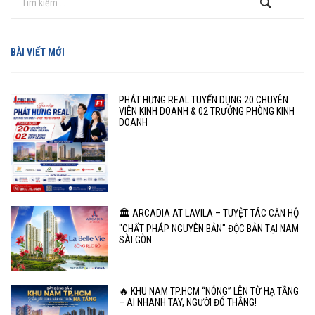
BÀI VIẾT MỚI
PHÁT HƯNG REAL TUYỂN DỤNG 20 CHUYÊN
VIÊN KINH DOANH & 02 TRƯỞNG PHÒNG KINH
DOANH
🏛️ ARCADIA AT LAVILA – TUYỆT TÁC CĂN HỘ
"CHẤT PHÁP NGUYÊN BẢN" ĐỘC BẢN TẠI NAM
SÀI GÒN
🔥 KHU NAM TP.HCM “NÓNG” LÊN TỪ HẠ TẦNG
– AI NHANH TAY, NGƯỜI ĐÓ THẮNG!