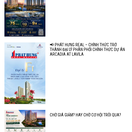
📢 PHÁT HƯNG REAL – CHÍNH THỨC TRỞ
THÀNH ĐẠI LÝ PHÂN PHỐI CHÍNH THỨC DỰ ÁN
ARCADIA AT LAVILA
CHỜ GIÁ GIẢM? HAY CHỜ CƠ HỘI TRÔI QUA?