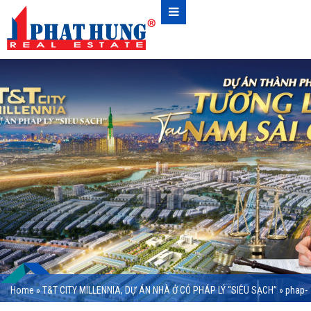
Home
»
T&T CITY MILLENNIA, DỰ ÁN NHÀ Ở CÓ PHÁP LÝ “SIÊU SẠCH”
»
phap-